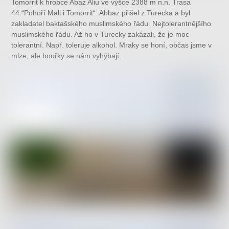
Tomorrit k hrobce Abaz Aliu ve výšce 2388 m n.n. Trasa
44.“Pohoří Mali i Tomorrit“. Abbaz přišel z Turecka a byl
zakladatel baktašského muslimského řádu. Nejtolerantnějšího
muslimského řádu. Až ho v Turecky zakázali, že je moc
tolerantní. Např. toleruje alkohol. Mraky se honí, občas jsme v
mlze, ale bouřky se nám vyhýbají.