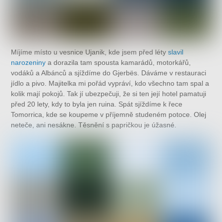
Míjíme místo u vesnice Ujanik, kde jsem před léty
slavil
narozeniny
a dorazila tam spousta kamarádů, motorkářů,
vodáků a Albánců a sjíždíme do Gjerbës. Dáváme v restauraci
jídlo a pivo. Majitelka mi pořád vypráví, kdo všechno tam spal a
kolik mají pokojů. Tak jí ubezpečuji, že si ten její hotel pamatuji
před 20 lety, kdy to byla jen ruina. Spát sjíždíme k řece
Tomorrica, kde se koupeme v příjemně studeném potoce. Olej
neteče, ani nesákne. Těsnění s papričkou je úžasné.