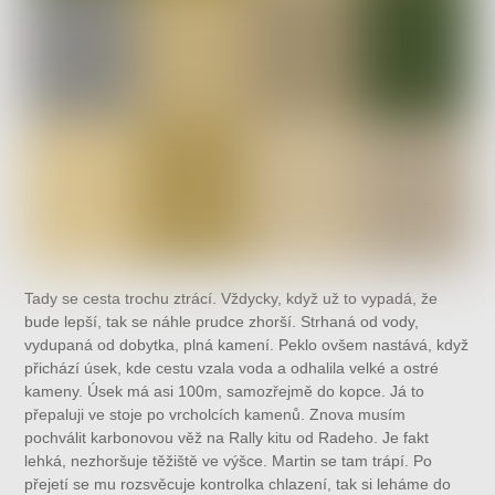
Tady se cesta trochu ztrácí. Vždycky, když už to vypadá, že
bude lepší, tak se náhle prudce zhorší. Strhaná od vody,
vydupaná od dobytka, plná kamení. Peklo ovšem nastává, když
přichází úsek, kde cestu vzala voda a odhalila velké a ostré
kameny. Úsek má asi 100m, samozřejmě do kopce. Já to
přepaluji ve stoje po vrcholcích kamenů. Znova musím
pochválit karbonovou věž na Rally kitu od Radeho. Je fakt
lehká, nezhoršuje těžiště ve výšce. Martin se tam trápí. Po
přejetí se mu rozsvěcuje kontrolka chlazení, tak si leháme do