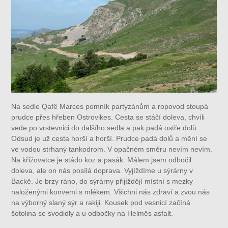
Na sedle Qafë Marces pomník partyzánům a ropovod stoupá
prudce přes hřeben Ostrovikes. Cesta se stáčí doleva, chvíli
vede po vrstevnici do dalšího sedla a pak padá ostře dolů.
Odsud je už cesta horší a horší. Prudce padá dolů a mění se
ve vodou strhaný tankodrom. V opačném směru nevím nevím.
Na křižovatce je stádo koz a pasák. Málem jsem odbočil
doleva, ale on nás posílá doprava. Vyjíždíme u sýrárny v
Backë. Je brzy ráno, do sýrárny přijíždějí místní s mezky
naloženými konvemi s mlékem. Všichni nás zdraví a zvou nás
na výborný slaný sýr a rakiji. Kousek pod vesnicí začíná
šotolina se svodidly a u odbočky na Helmës asfalt.