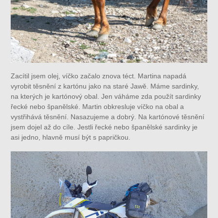
Zacítil jsem olej, víčko začalo znova téct. Martina napadá
vyrobit těsnění z kartónu jako na staré Jawě. Máme sardinky,
na kterých je kartónový obal. Jen váháme zda použít sardinky
řecké nebo španělské. Martin obkresluje víčko na obal a
vystřihává těsnění. Nasazujeme a dobrý. Na kartónové těsnění
jsem dojel až do cíle. Jestli řecké nebo španělské sardinky je
asi jedno, hlavně musí být s papričkou.