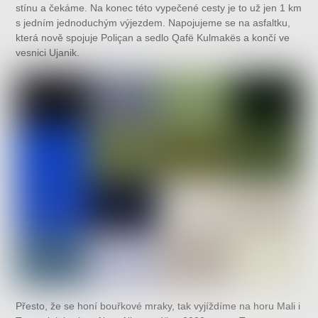
stínu a čekáme. Na konec této vypečené cesty je to už jen 1 km
s jedním jednoduchým výjezdem. Napojujeme se na asfaltku,
která nově spojuje Poliçan a sedlo Qafë Kulmakës a končí ve
vesnici Ujanik.
Přesto, že se honí bouřkové mraky, tak vyjíždíme na horu Mali i