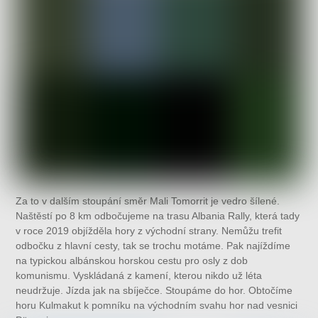
Za to v dalším stoupání směr Mali Tomorrit je vedro šílené.
Naštěstí po 8 km odbočujeme na trasu Albania Rally, která tady
v roce 2019 objížděla hory z východní strany. Nemůžu trefit
odbočku z hlavní cesty, tak se trochu motáme. Pak najíždíme
na typickou albánskou horskou cestu pro osly z dob
komunismu. Vyskládaná z kamení, kterou nikdo už léta
neudržuje. Jízda jak na sbíječce. Stoupáme do hor. Obtočíme
horu Kulmakut k pomníku na východním svahu hor nad vesnici