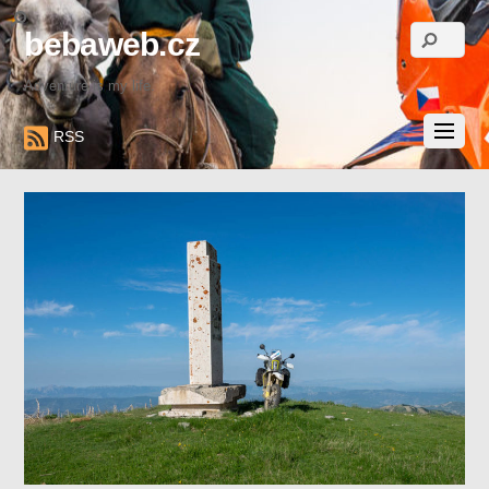
bebaweb.cz
Adventure is my life.
RSS