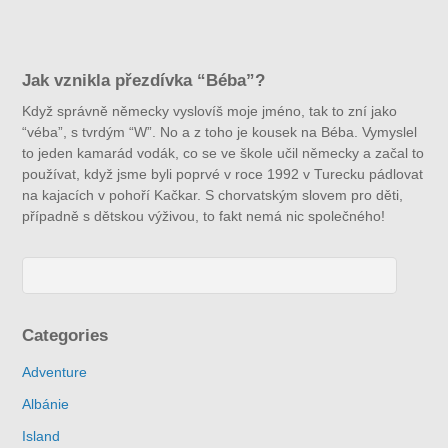
Jak vznikla přezdívka “Béba”?
Když správně německy vyslovíš moje jméno, tak to zní jako
“véba”, s tvrdým “W”. No a z toho je kousek na Béba. Vymyslel
to jeden kamarád vodák, co se ve škole učil německy a začal to
používat, když jsme byli poprvé v roce 1992 v Turecku pádlovat
na kajacích v pohoří Kačkar. S chorvatským slovem pro děti,
případně s dětskou výživou, to fakt nemá nic společného!
Categories
Adventure
Albánie
Island