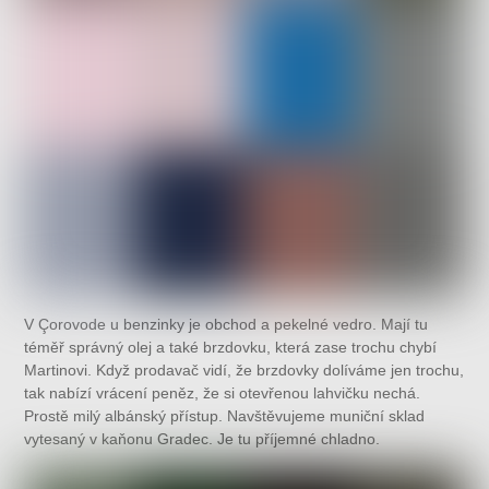
V Çorovode u benzinky je obchod a pekelné vedro. Mají tu
téměř správný olej a také brzdovku, která zase trochu chybí
Martinovi. Když prodavač vidí, že brzdovky dolíváme jen trochu,
tak nabízí vrácení peněz, že si otevřenou lahvičku nechá.
Prostě milý albánský přístup. Navštěvujeme muniční sklad
vytesaný v kaňonu Gradec. Je tu příjemné chladno.