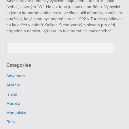
Když správně německy vyslovíš moje jméno, tak to zní jako
“véba”, s tvrdým “W”. No a z toho je kousek na Béba. Vymyslel
to jeden kamarád vodák, co se ve škole učil německy a začal to
používat, když jsme byli poprvé v roce 1992 v Turecku pádlovat
na kajacích v pohoří Kačkar. S chorvatským slovem pro děti,
případně s dětskou výživou, to fakt nemá nic společného!
Categories
Adventure
Albánie
Island
Maroko
Mongolsko
Rally