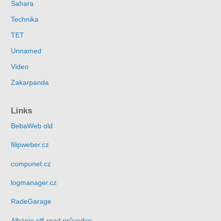
Sahara
Technika
TET
Unnamed
Video
Zakarpanda
Links
BebaWeb old
filipweber.cz
compunet.cz
logmanager.cz
RadeGarage
Albánie off-road průvodce