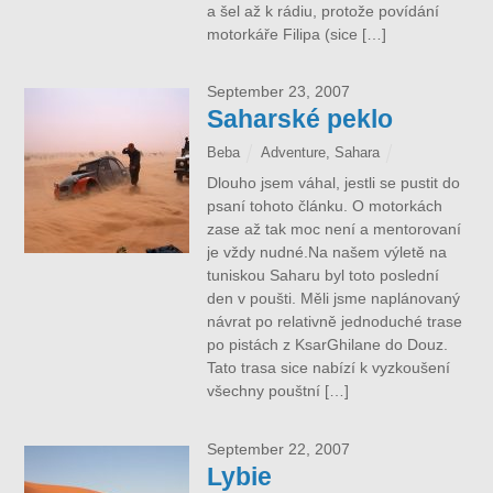
a šel až k rádiu, protože povídání
motorkáře Filipa (sice […]
September 23, 2007
Saharské peklo
Beba
Adventure
,
Sahara
Dlouho jsem váhal, jestli se pustit do
psaní tohoto článku. O motorkách
zase až tak moc není a mentorovaní
je vždy nudné.Na našem výletě na
tuniskou Saharu byl toto poslední
den v poušti. Měli jsme naplánovaný
návrat po relativně jednoduché trase
po pistách z KsarGhilane do Douz.
Tato trasa sice nabízí k vyzkoušení
všechny pouštní […]
September 22, 2007
Lybie