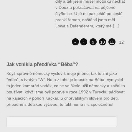
díly a tak jsem musel motorku nechat
v Douz a pokračovat na půjčené
čtyřkolce. U té mi pak ještě po cestě
praskl řemen, naštěstí jsem měl
Lowa s Defenderem, který mě […]
«
‹
9
10
11
12
Jak vznikla přezdívka “Béba”?
Když správně německy vyslovíš moje jméno, tak to zní jako
“véba”, s tvrdým “W”. No a z toho je kousek na Béba. Vymyslel
to jeden kamarád vodák, co se ve škole učil německy a začal to
používat, když jsme byli poprvé v roce 1992 v Turecku pádlovat
na kajacích v pohoří Kačkar. S chorvatským slovem pro děti,
případně s dětskou výživou, to fakt nemá nic společného!