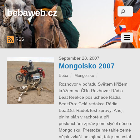
bebaweb.cz
Adventure is my life.
RSS
September 28, 2007
Mongolsko 2007
Beba
Mongolsko
Rozhovor v pořadu Světem křížem
krážem na ČRo Rozhovor Rádio
Beat Reakce posluchače Rádia
Beat:Pro: Celá redakce Rádia
BeatOd: RadekText zprávy: Ahoj,
plnim plán v rachotě a při
poslouchání zpráv jsem slyšel něco o
Mongolsku. Přestože mě tahle země
nějak zvlášť nezajímá, tak jsem vstal