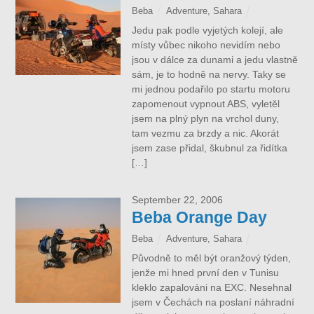
Beba
Adventure
,
Sahara
Jedu pak podle vyjetých kolejí, ale
místy vůbec nikoho nevidím nebo
jsou v dálce za dunami a jedu vlastně
sám, je to hodně na nervy. Taky se
mi jednou podařilo po startu motoru
zapomenout vypnout ABS, vyletěl
jsem na plný plyn na vrchol duny,
tam vezmu za brzdy a nic. Akorát
jsem zase přidal, škubnul za řidítka
[…]
September 22, 2006
Beba Orange Day
Beba
Adventure
,
Sahara
Původně to měl být oranžový týden,
jenže mi hned první den v Tunisu
kleklo zapalováni na EXC. Nesehnal
jsem v Čechách na poslaní náhradní