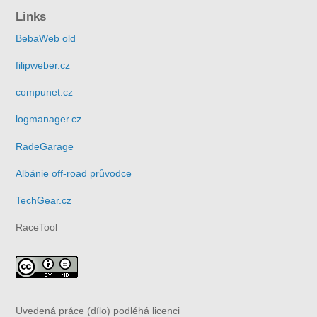
Links
BebaWeb old
filipweber.cz
compunet.cz
logmanager.cz
RadeGarage
Albánie off-road průvodce
TechGear.cz
RaceTool
Uvedená práce (dílo) podléhá licenci