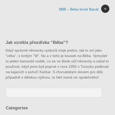
»
BBB – Beba brodí Banát
Jak vznikla přezdívka “Béba”?
Když správně německy vyslovíš moje jméno, tak to zní jako
“véba”, s tvrdým “W”. No a z toho je kousek na Béba. Vymyslel
to jeden kamarád vodák, co se ve škole učil německy a začal to
používat, když jsme byli poprvé v roce 1992 v Turecku pádlovat
na kajacích v pohoří Kačkar. S chorvatským slovem pro děti,
případně s dětskou výživou, to fakt nemá nic společného!
Categories