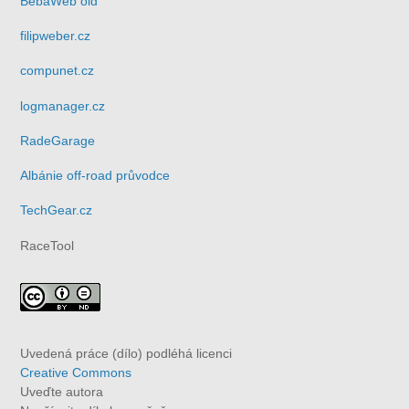
BebaWeb old
filipweber.cz
compunet.cz
logmanager.cz
RadeGarage
Albánie off-road průvodce
TechGear.cz
RaceTool
Uvedená práce (dílo) podléhá licenci
Creative Commons
Uveďte autora