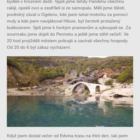
bydleli v hrozném dešti. Vypili jsme tehdy Pandimu všechnu
rakiji, opekli ovci a zastříleli si ze samopalu. Měli jsme štěstí,
pověstný zával u Ogdenu, kde jsem tahal motorku za pomocí
muly a kde jsem navijákoval Hiluxe, byl čerstvě protažený
buldozerem. Sjeli jsme k horkým pramenům a vykoupali se. Za
soumraku jsme dojeli do Permetu a ještě jsme stihli večeři. Ve
20 hod projížděli městem policajti a zavírali všechny hospody.
Od 20 do 6 byl zákaz vycházení.
Když jsem dostal večer od Edvina trasu na třetí den, tak jsem