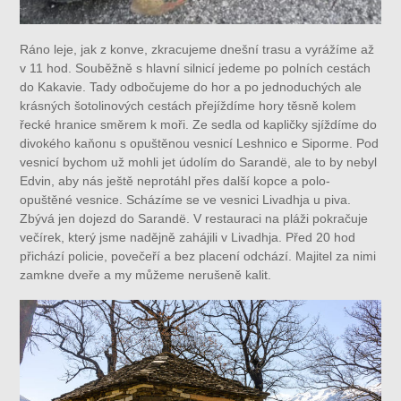
Ráno leje, jak z konve, zkracujeme dnešní trasu a vyrážíme až
v 11 hod. Souběžně s hlavní silnicí jedeme po polních cestách
do Kakavie. Tady odbočujeme do hor a po jednoduchých ale
krásných šotolinových cestách přejíždíme hory těsně kolem
řecké hranice směrem k moři. Ze sedla od kapličky sjíždíme do
divokého kaňonu s opuštěnou vesnicí Leshnico e Siporme. Pod
vesnicí bychom už mohli jet údolím do Sarandë, ale to by nebyl
Edvin, aby nás ještě neprotáhl přes další kopce a polo-
opuštěné vesnice. Scházíme se ve vesnici Livadhja u piva.
Zbývá jen dojezd do Sarandë. V restauraci na pláži pokračuje
večírek, který jsme nadějně zahájili v Livadhja. Před 20 hod
přichází policie, povečeří a bez placení odchází. Majitel za nimi
zamkne dveře a my můžeme nerušeně kalit.