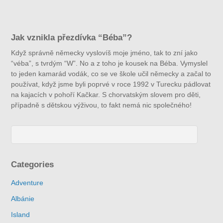
Jak vznikla přezdívka “Béba”?
Když správně německy vyslovíš moje jméno, tak to zní jako
“véba”, s tvrdým “W”. No a z toho je kousek na Béba. Vymyslel
to jeden kamarád vodák, co se ve škole učil německy a začal to
používat, když jsme byli poprvé v roce 1992 v Turecku pádlovat
na kajacích v pohoří Kačkar. S chorvatským slovem pro děti,
případně s dětskou výživou, to fakt nemá nic společného!
Categories
Adventure
Albánie
Island