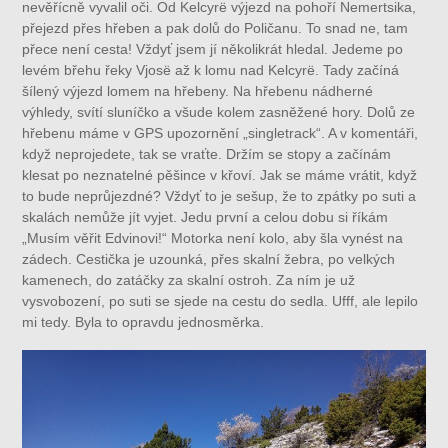
nevěřícně vyvalil oči. Od Kelcyrë výjezd na pohoří Nemertsika,
přejezd přes hřeben a pak dolů do Poličanu. To snad ne, tam
přece není cesta! Vždyť jsem jí několikrát hledal. Jedeme po
levém břehu řeky Vjosë až k lomu nad Kelcyrë. Tady začíná
šílený výjezd lomem na hřebeny. Na hřebenu nádherné
výhledy, svítí sluníčko a všude kolem zasněžené hory. Dolů ze
hřebenu máme v GPS upozornění „singletrack“. A v komentáři,
když neprojedete, tak se vraťte. Držím se stopy a začínám
klesat po neznatelné pěšince v křoví. Jak se máme vrátit, když
to bude neprůjezdné? Vždyť to je sešup, že to zpátky po suti a
skalách nemůže jít vyjet. Jedu první a celou dobu si říkám
„Musím věřit Edvinovi!“ Motorka není kolo, aby šla vynést na
zádech. Cestička je uzounká, přes skalní žebra, po velkých
kamenech, do zatáčky za skalní ostroh. Za ním je už
vysvobození, po suti se sjede na cestu do sedla. Ufff, ale lepilo
mi tedy. Byla to opravdu jednosměrka.