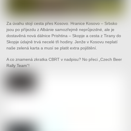
Za úvahu stojí cesta přes Kosovo. Hranice Kosovo – Srbsko
jsou po příjezdu z Albánie samozřejmě neprůjezdné, ale je
dostavěná nová dálnice Prishtina – Skopje a cesta z Tirany do
Skopje údajně trvá necelé tři hodiny. Jenže v Kosovu neplatí
naše zelená karta a musí se platit extra pojištění.
A co znamená zkratka CBRT v nadpisu? No přeci „Czech Beer
Rally Team“!