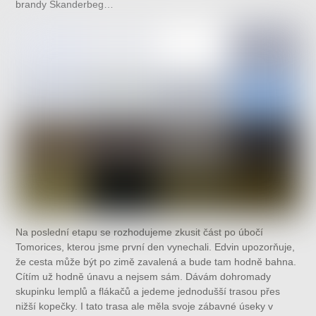
brandy Skanderbeg…
Na poslední etapu se rozhodujeme zkusit část po úbočí
Tomorices, kterou jsme první den vynechali. Edvin upozorňuje,
že cesta může být po zimě zavalená a bude tam hodně bahna.
Cítím už hodně únavu a nejsem sám. Dávám dohromady
skupinku lemplů a flákačů a jedeme jednodušší trasou přes
nižší kopečky. I tato trasa ale měla svoje zábavné úseky v