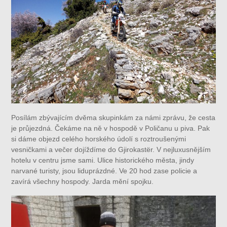
Posílám zbývajícím dvěma skupinkám za námi zprávu, že cesta
je průjezdná. Čekáme na ně v hospodě v Poličanu u piva. Pak
si dáme objezd celého horského údolí s roztroušenými
vesničkami a večer dojíždíme do Gjirokastër. V nejluxusnějším
hotelu v centru jsme sami. Ulice historického města, jindy
narvané turisty, jsou liduprázdné. Ve 20 hod zase policie a
zavírá všechny hospody. Jarda mění spojku.