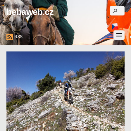
bebaweb.cz
Adventure is my life.
RSS