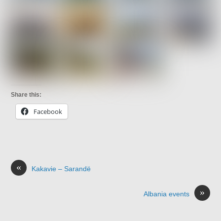
Share this:
Facebook
«
Kakavie – Sarandë
»
Albania events