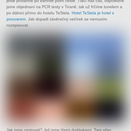
ještě protáhne po bahnité polní cestě. Tlačí nás čas, odpoledne
jsme objednaní na PCR testy v Tiraně, tak už frčíme tunelem a
po dálnici přímo do hotelu TeStela.
Hotel TeStela je hotel s
pivovarem
. Jak dopadl závěrečný večírek se nemusím
rozepisovat.
Jak jsme cestovali? Jeli jsme třemi dodávkami. Tam přes