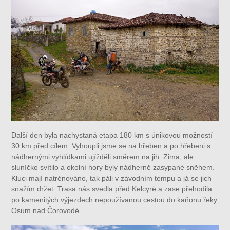
Další den byla nachystaná etapa 180 km s únikovou možností
30 km před cílem. Vyhoupli jsme se na hřeben a po hřebeni s
nádhernými vyhlídkami ujížděli směrem na jih. Zima, ale
sluníčko svítilo a okolní hory byly nádherně zasypané sněhem.
Kluci mají natrénováno, tak páli v závodním tempu a já se jich
snažím držet. Trasa nás svedla před Kelcyrë a zase přehodila
po kamenitých výjezdech nepoužívanou cestou do kaňonu řeky
Osum nad Čorovodë.