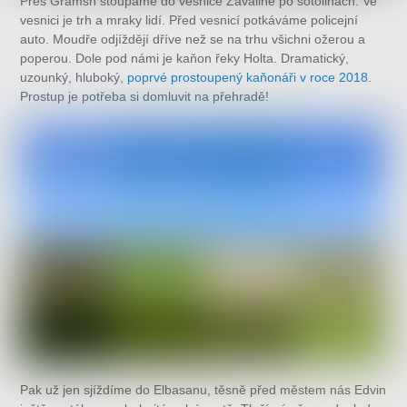
Přes Gramsh stoupáme do vesnice Zavaline po šotolinách. Ve
vesnici je trh a mraky lidí. Před vesnicí potkáváme policejní
auto. Moudře odjíždějí dříve než se na trhu všichni ožerou a
poperou. Dole pod námi je kaňon řeky Holta. Dramatický,
uzounký, hluboký,
poprvé prostoupený kaňonáři v roce 2018
.
Prostup je potřeba si domluvit na přehradě!
Pak už jen sjíždíme do Elbasanu, těsně před městem nás Edvin