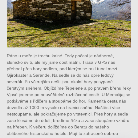
Ráno u moře je trochu kalné. Tedy počasí je nádherné,
sluníčko svítí, ale my jsme dost matní. Trasa v GPS nás
přehodí přes hory sedlem, pod kterým se razí tunel mezi
Gjirokastër a Sarandë. Na sedle se do nás opře ledový
severák. Po včerejším dešti jsou okolní hory posypané
čerstvým sněhem. Objíždíme Tepelenë a po pravém břehu řeky
Vjosë jedeme po neuvěřitelně rozblácené cestě. U Memalijaj se
potkáváme s řidičem a stoupáme do hor. Kamenitá cesta nás
dovedla až 1000 m vysoko na hranici sněhu. Naštěstí více
nestoupáme, ale pokračujeme po vrstevnici. Přes hory a sedla
zase klesáme do údolí, brodíme říčku a zase stoupáme vzhůru
na hřeben. K večeru dojíždíme do Beratu do našeho
oblíbeného historického hotelu. Mají tu zatraceně dobrou