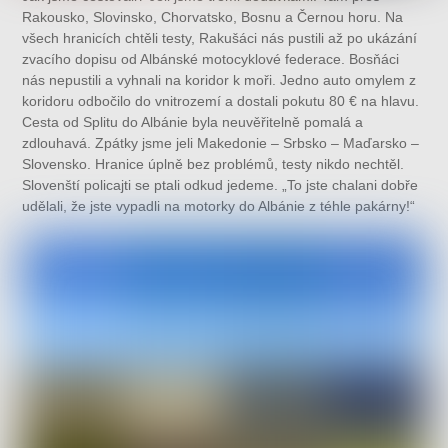
Rakousko, Slovinsko, Chorvatsko, Bosnu a Černou horu. Na
všech hranicích chtěli testy, Rakušáci nás pustili až po ukázání
zvacího dopisu od Albánské motocyklové federace. Bosňáci
nás nepustili a vyhnali na koridor k moři. Jedno auto omylem z
koridoru odbočilo do vnitrozemí a dostali pokutu 80 € na hlavu.
Cesta od Splitu do Albánie byla neuvěřitelně pomalá a
zdlouhavá. Zpátky jsme jeli Makedonie – Srbsko – Maďarsko –
Slovensko. Hranice úplně bez problémů, testy nikdo nechtěl.
Slovenští policajti se ptali odkud jedeme. „To jste chalani dobře
udělali, že jste vypadli na motorky do Albánie z téhle pakárny!“