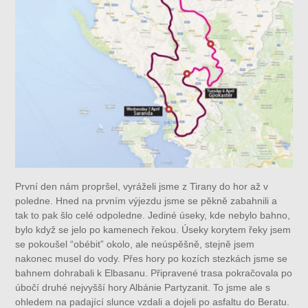
První den nám propršel, vyráželi jsme z Tirany do hor až v
poledne. Hned na prvním výjezdu jsme se pěkně zabahnili a
tak to pak šlo celé odpoledne. Jediné úseky, kde nebylo bahno,
bylo když se jelo po kamenech řekou. Úseky korytem řeky jsem
se pokoušel “obébit” okolo, ale neúspěšně, stejně jsem
nakonec musel do vody. Přes hory po kozích stezkách jsme se
bahnem dohrabali k Elbasanu. Připravené trasa pokračovala po
úbočí druhé nejvyšší hory Albánie Partyzanit. To jsme ale s
ohledem na padající slunce vzdali a dojeli po asfaltu do Beratu.