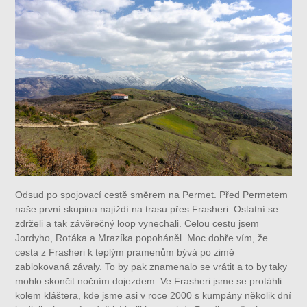
Odsud po spojovací cestě směrem na Permet. Před Permetem
naše první skupina najíždí na trasu přes Frasheri. Ostatní se
zdrželi a tak závěrečný loop vynechali. Celou cestu jsem
Jordyho, Roťáka a Mrazíka popoháněl. Moc dobře vím, že
cesta z Frasheri k teplým pramenům bývá po zimě
zablokovaná závaly. To by pak znamenalo se vrátit a to by taky
mohlo skončit nočním dojezdem. Ve Frasheri jsme se protáhli
kolem kláštera, kde jsme asi v roce 2000 s kumpány několik dní